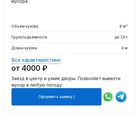
мусора.
Объём кузова
8 м³
Грузоподъёмность
до 1,5 т
Длина кузова
4 м
Тип кузова
Тентованный
Все характеристики
от 4000 ₽
Погрузка
Ручная
Заезд в центр и узкие дворы. Позволяет вывезти
мусор в любую погоду.
Оформить заявку